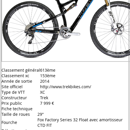
Classement général
613ème
Classement xc
153ème
Année de sortie
2014
Site officiel
http://www.trekbikes.com/
Type de VTT
XC
Constructeur
Trek
Prix public
7 999 €
Fiche technique
Taille de roues
29"
Fox Factory Series 32 Float avec amortisseur
Fourche
CTD FIT