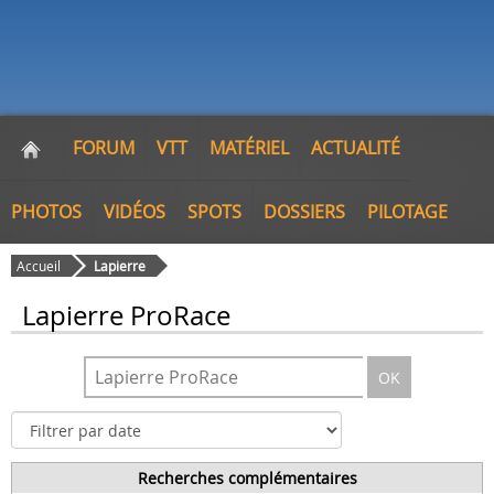
FORUM
VTT
MATÉRIEL
ACTUALITÉ
PHOTOS
VIDÉOS
SPOTS
DOSSIERS
PILOTAGE
Accueil
Lapierre
Lapierre ProRace
OK
Recherches complémentaires