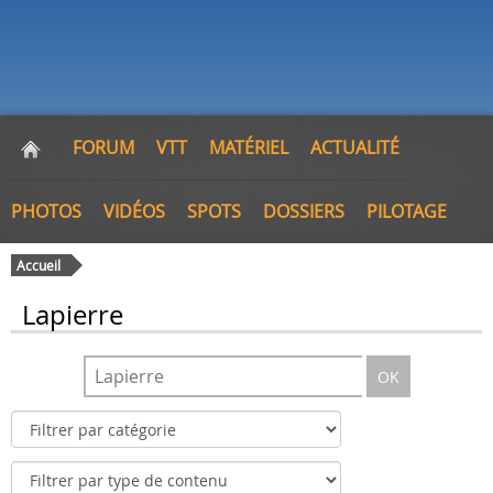
FORUM
VTT
MATÉRIEL
ACTUALITÉ
PHOTOS
VIDÉOS
SPOTS
DOSSIERS
PILOTAGE
Accueil
Lapierre
OK