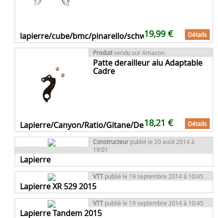
19,99 €
lapierre/cube/bmc/pinarello/schwinn (gh-126)
Détails
Produit
vendu sur Amazon
Patte derailleur alu Adaptable
Cadre
18,21 €
Lapierre/Canyon/Ratio/Gitane/Decathlon (gh-080)
Détails
Constructeur
publié le 20 août 2014 à
19:01
Lapierre
VTT
publié le 19 septembre 2014 à 10:45
Lapierre XR 529 2015
VTT
publié le 19 septembre 2014 à 10:45
Lapierre Tandem 2015