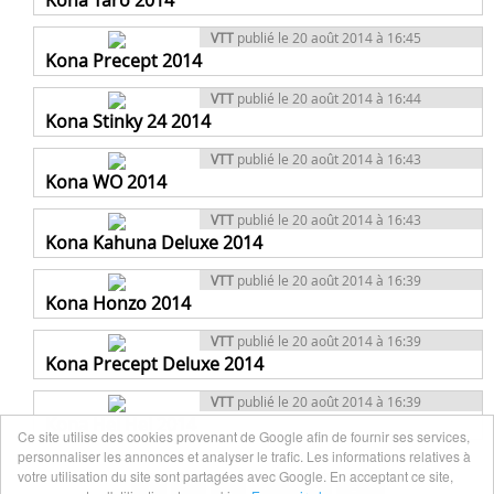
Kona Taro 2014
VTT
publié le 20 août 2014 à 16:45
Kona Precept 2014
VTT
publié le 20 août 2014 à 16:44
Kona Stinky 24 2014
VTT
publié le 20 août 2014 à 16:43
Kona WO 2014
VTT
publié le 20 août 2014 à 16:43
Kona Kahuna Deluxe 2014
VTT
publié le 20 août 2014 à 16:39
Kona Honzo 2014
VTT
publié le 20 août 2014 à 16:39
Kona Precept Deluxe 2014
VTT
publié le 20 août 2014 à 16:39
Kona Hei Hei 2014
Ce site utilise des cookies provenant de Google afin de fournir ses services,
personnaliser les annonces et analyser le trafic. Les informations relatives à
votre utilisation du site sont partagées avec Google. En acceptant ce site,
1
2
3
Suivant
Fin