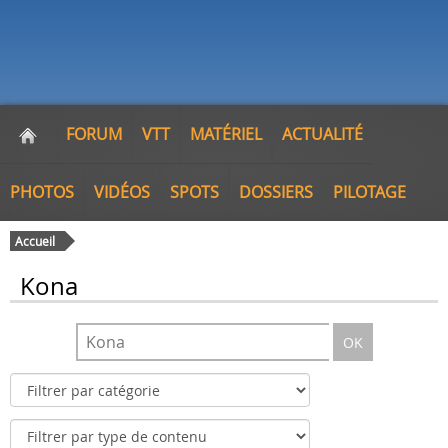
FORUM
VTT
MATÉRIEL
ACTUALITÉ
PHOTOS
VIDÉOS
SPOTS
DOSSIERS
PILOTAGE
Accueil
Kona
OK