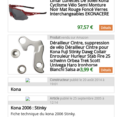
Limar Lunettes De Soleil Kona
Cyclisme Vélo Semi Monture
Noir Mat Rouge Foncé Verres
Interchangeables EKONACERE
97,57 €
Détails
Produit
vendu sur Amazon
Dérailleur Cintre, suppression
de vélo Dérailleur Cintre pour
Kona Fuji Stinky Dawg Coilair
Enrouleur Hurleur Stab Fire 25
schwinn Orbea Trek Scott
Univega Haro Ironhorse
3,99 €
Bianchi Salsa avec boulons
Détails
Constructeur
publié le 20 août 2014 à
19:01
Kona
Article
publié le 25 septembre 2005 à
12:14
Kona 2006 : Stinky
Fiche technique du kona 2006 Stinky.