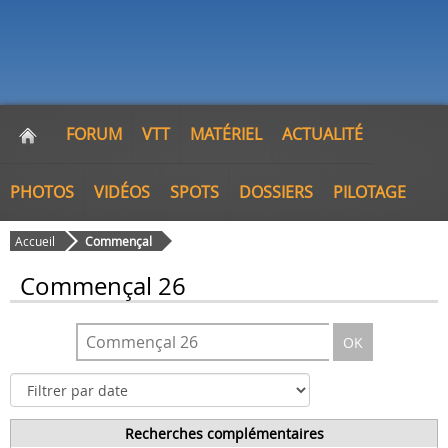
FORUM
VTT
MATÉRIEL
ACTUALITÉ
PHOTOS
VIDÉOS
SPOTS
DOSSIERS
PILOTAGE
Accueil
Commençal
Commençal 26
OK
Recherches complémentaires