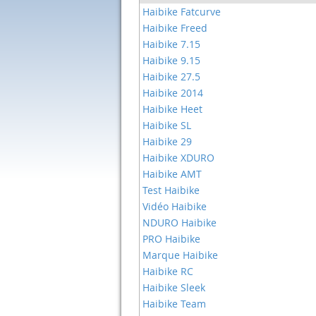
Haibike Fatcurve
Haibike Freed
Haibike 7.15
Haibike 9.15
Haibike 27.5
Haibike 2014
Haibike Heet
Haibike SL
Haibike 29
Haibike XDURO
Haibike AMT
Test Haibike
Vidéo Haibike
NDURO Haibike
PRO Haibike
Marque Haibike
Haibike RC
Haibike Sleek
Haibike Team