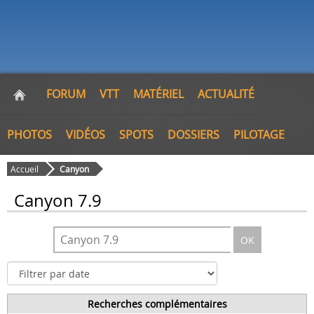
FORUM
VTT
MATÉRIEL
ACTUALITÉ
PHOTOS
VIDÉOS
SPOTS
DOSSIERS
PILOTAGE
Accueil
Canyon
Canyon 7.9
OK
Recherches complémentaires