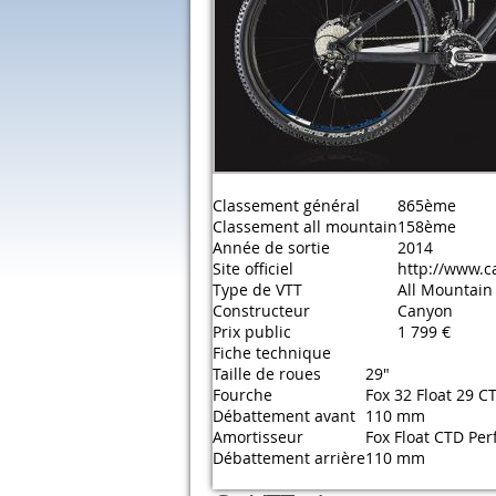
Classement général
865ème
Classement all mountain
158ème
Année de sortie
2014
Site officiel
http://www.c
Type de VTT
All Mountain
Constructeur
Canyon
Prix public
1 799 €
Fiche technique
Taille de roues
29"
Fourche
Fox 32 Float 29 C
Débattement avant
110 mm
Amortisseur
Fox Float CTD Pe
Débattement arrière
110 mm