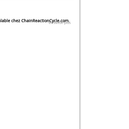
lable chez ChainReactionCycle.com
.
en savoir plus