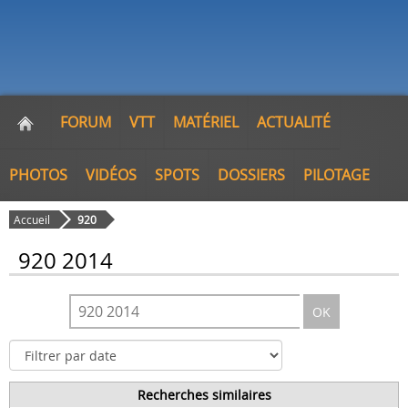
FORUM
VTT
MATÉRIEL
ACTUALITÉ
PHOTOS
VIDÉOS
SPOTS
DOSSIERS
PILOTAGE
Accueil
920
920 2014
OK
Recherches similaires