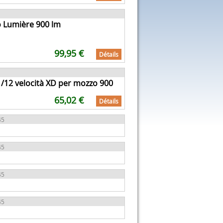
 Lumière 900 lm
99,95 €
Détails
/12 velocità XD per mozzo 900
65,02 €
Détails
45
45
45
45