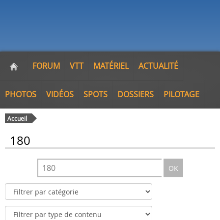
FORUM
VTT
MATÉRIEL
ACTUALITÉ
PHOTOS
VIDÉOS
SPOTS
DOSSIERS
PILOTAGE
Accueil
180
OK