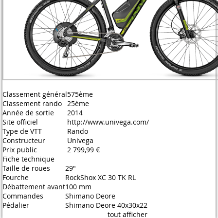
Classement général
575ème
Classement rando
25ème
Année de sortie
2014
Site officiel
http://www.univega.com/
Type de VTT
Rando
Constructeur
Univega
Prix public
2 799,99 €
Fiche technique
Taille de roues
29"
Fourche
RockShox XC 30 TK RL
Débattement avant
100 mm
Commandes
Shimano Deore
Pédalier
Shimano Deore 40x30x22
tout afficher