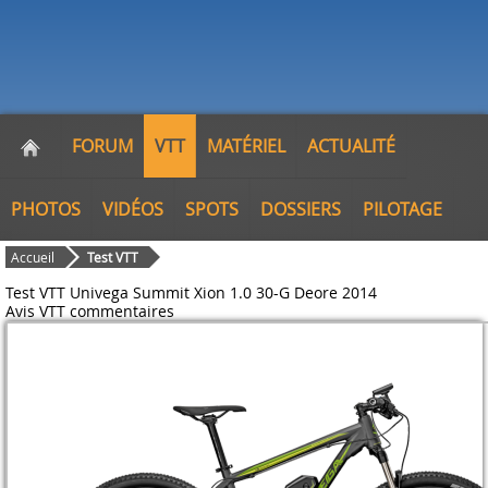
FORUM
VTT
MATÉRIEL
ACTUALITÉ
PHOTOS
VIDÉOS
SPOTS
DOSSIERS
PILOTAGE
Accueil
Test VTT
Test VTT Univega Summit Xion 1.0 30-G Deore 2014
Avis VTT
commentaires