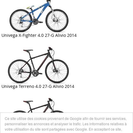
Univega X-Fighter 4.0 27-G Alivio 2014
Univega Terreno 4.0 27-G Alivio 2014
Ce site utilise des cookies provenant de Google afin de fournir ses services,
personnaliser les annonces et analyser le trafic. Les informations relatives à
votre utilisation du site sont partagées avec Google. En acceptant ce site,