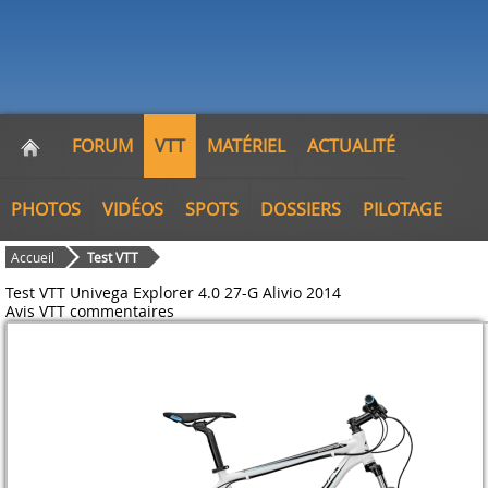
FORUM
VTT
MATÉRIEL
ACTUALITÉ
PHOTOS
VIDÉOS
SPOTS
DOSSIERS
PILOTAGE
Accueil
Test VTT
Test VTT Univega Explorer 4.0 27-G Alivio 2014
Avis VTT
commentaires