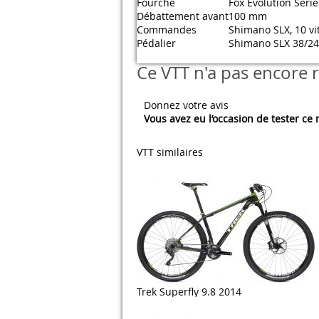
Fourche
Fox Evolution Seri
Débattement avant
100 mm
Commandes
Shimano SLX, 10 vi
Pédalier
Shimano SLX 38/24
Ce VTT n'a pas encore r
Donnez votre avis
Vous avez eu l’occasion de tester ce
VTT similaires
Trek Superfly 9.8 2014