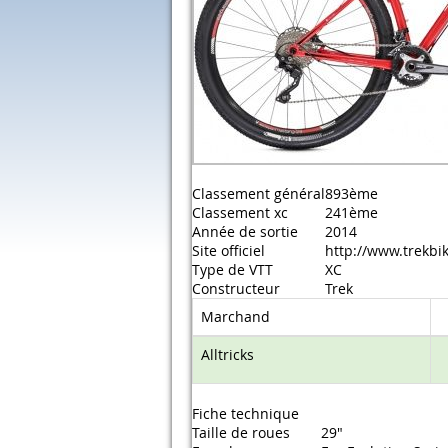
Classement général
893ème
Classement xc
241ème
Année de sortie
2014
Site officiel
http://www.trekbi
Type de VTT
XC
Constructeur
Trek
Marchand
Alltricks
Fiche technique
Taille de roues
29"