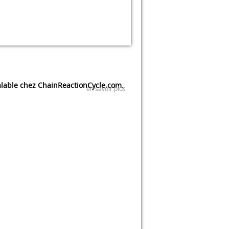
lable chez ChainReactionCycle.com
.
en savoir plus