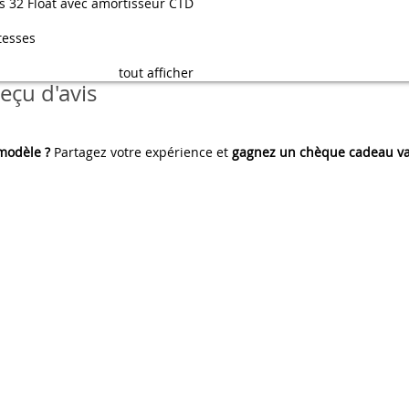
es 32 Float avec amortisseur CTD
tesses
tout afficher
eçu d'avis
 modèle ?
Partagez votre expérience et
gagnez un chèque cadeau va