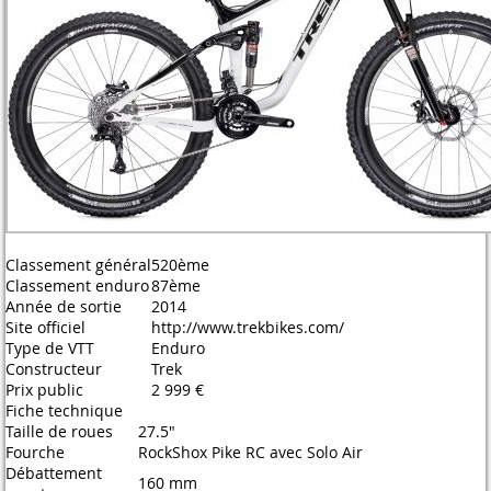
Classement général
520ème
Classement enduro
87ème
Année de sortie
2014
Site officiel
http://www.trekbikes.com/
Type de VTT
Enduro
Constructeur
Trek
Prix public
2 999 €
Fiche technique
Taille de roues
27.5"
Fourche
RockShox Pike RC avec Solo Air
Débattement
160 mm