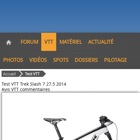
FORUM
VTT
MATÉRIEL
ACTUALITÉ
PHOTOS
VIDÉOS
SPOTS
DOSSIERS
PILOTAGE
Accueil
Test VTT
Test VTT Trek Slash 7 27.5 2014
Avis VTT
commentaires