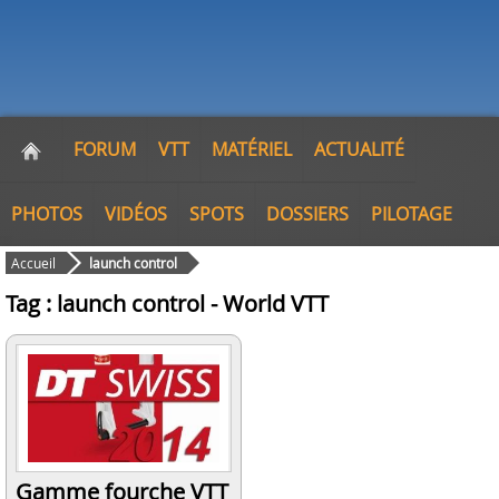
FORUM
VTT
MATÉRIEL
ACTUALITÉ
PHOTOS
VIDÉOS
SPOTS
DOSSIERS
PILOTAGE
Accueil
launch control
Tag : launch control - World VTT
Gamme fourche VTT