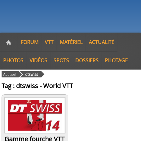
FORUM
VTT
MATÉRIEL
ACTUALITÉ
PHOTOS
VIDÉOS
SPOTS
DOSSIERS
PILOTAGE
Accueil
dtswiss
Tag : dtswiss - World VTT
Gamme fourche VTT