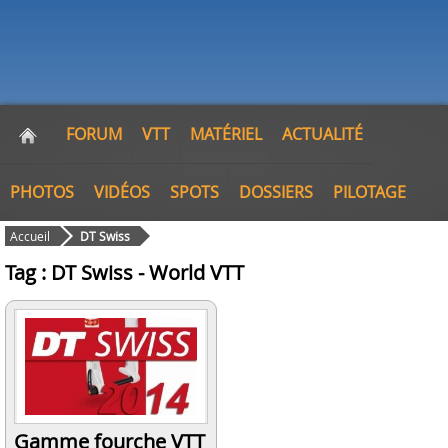
FORUM
VTT
MATÉRIEL
ACTUALITÉ
PHOTOS
VIDÉOS
SPOTS
DOSSIERS
PILOTAGE
Accueil
DT Swiss
Tag : DT Swiss - World VTT
Gamme fourche VTT