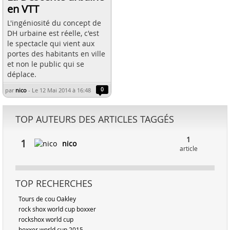
en VTT
L'ingéniosité du concept de
DH urbaine est réelle, c'est
le spectacle qui vient aux
portes des habitants en ville
et non le public qui se
déplace.
par
nico
-
Le 12 Mai 2014 à 16:48
0
TOP AUTEURS DES ARTICLES TAGGÉS
1
1
nico
article
TOP RECHERCHES
Tours de cou Oakley
rock shox world cup boxxer
rockshox world cup
boxxer world cup 2015