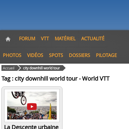
FORUM
VTT
MATÉRIEL
ACTUALITÉ
PHOTOS
VIDÉOS
SPOTS
DOSSIERS
PILOTAGE
Accueil
city downhill world tour
Tag : city downhill world tour - World VTT
La Descente urbaine