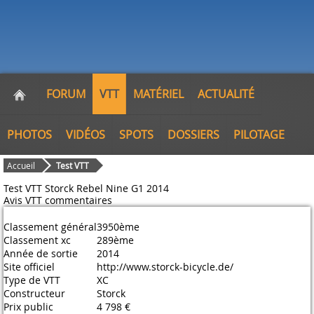
FORUM
VTT
MATÉRIEL
ACTUALITÉ
PHOTOS
VIDÉOS
SPOTS
DOSSIERS
PILOTAGE
Accueil
Test VTT
Test VTT Storck Rebel Nine G1 2014
Avis VTT
commentaires
Classement général
3950ème
Classement xc
289ème
Année de sortie
2014
Site officiel
http://www.storck-bicycle.de/
Type de VTT
XC
Constructeur
Storck
Prix public
4 798 €