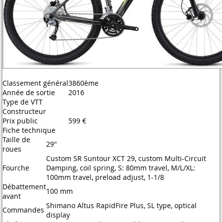
Classement général
3860ème
Année de sortie
2016
Type de VTT
Constructeur
Prix public
599 €
Fiche technique
Taille de
29"
roues
Custom SR Suntour XCT 29, custom Multi-Circuit
Fourche
Damping, coil spring, S: 80mm travel, M/L/XL:
100mm travel, preload adjust, 1-1/8
Débattement
100 mm
avant
Shimano Altus RapidFire Plus, SL type, optical
Commandes
display