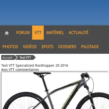
FORUM
VTT
MATÉRIEL
ACTUALITÉ
PHOTOS
VIDÉOS
SPOTS
DOSSIERS
PILOTAGE
Accueil
Test VTT
Test VTT Specialized Rockhopper 29 2016
Avis VTT
commentaires