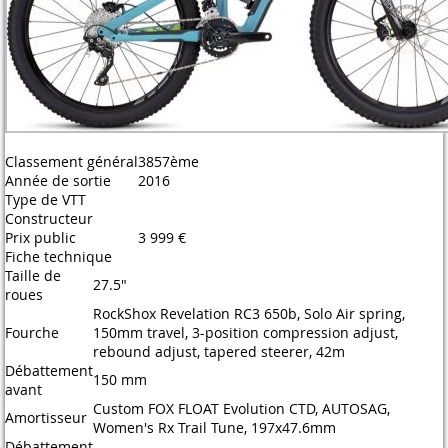
Classement général
3857ème
Année de sortie
2016
Type de VTT
Constructeur
Prix public
3 999 €
Fiche technique
Taille de
27.5"
roues
RockShox Revelation RC3 650b, Solo Air spring,
Fourche
150mm travel, 3-position compression adjust,
rebound adjust, tapered steerer, 42m
Débattement
150 mm
avant
Custom FOX FLOAT Evolution CTD, AUTOSAG,
Amortisseur
Women's Rx Trail Tune, 197x47.6mm
Débattement