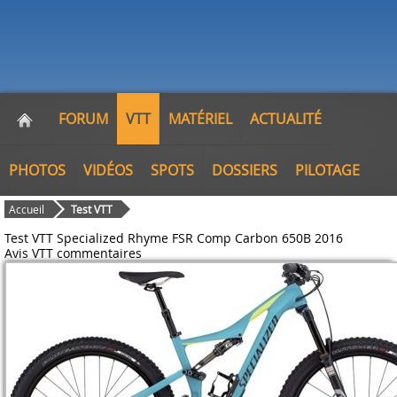
FORUM
VTT
MATÉRIEL
ACTUALITÉ
PHOTOS
VIDÉOS
SPOTS
DOSSIERS
PILOTAGE
Accueil
Test VTT
Test VTT Specialized Rhyme FSR Comp Carbon 650B 2016
Avis VTT
commentaires