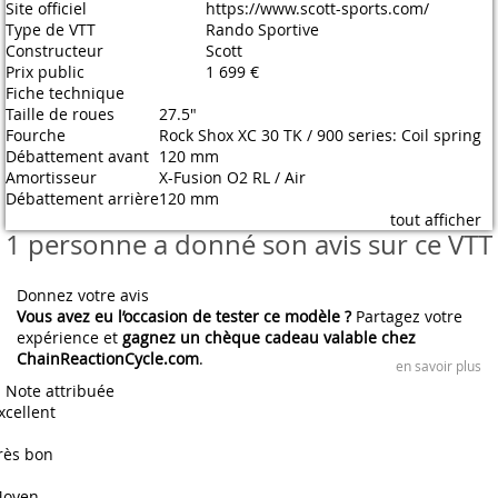
Site officiel
https://www.scott-sports.com/
Type de VTT
Rando Sportive
Constructeur
Scott
Prix public
1 699 €
Fiche technique
Taille de roues
27.5"
Fourche
Rock Shox XC 30 TK / 900 series: Coil spring
Débattement avant
120 mm
Amortisseur
X-Fusion O2 RL / Air
Débattement arrière
120 mm
tout afficher
1 personne a donné son avis sur ce VTT
Donnez votre avis
Vous avez eu l’occasion de tester ce modèle ?
Partagez votre
expérience et
gagnez un chèque cadeau valable chez
ChainReactionCycle.com
.
en savoir plus
Note attribuée
xcellent
rès bon
oyen