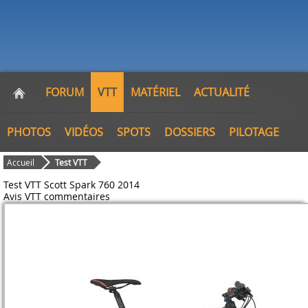
FORUM
VTT
MATÉRIEL
ACTUALITÉ
PHOTOS
VIDÉOS
SPOTS
DOSSIERS
PILOTAGE
Accueil
Test VTT
Test VTT Scott Spark 760 2014
Avis VTT
commentaires