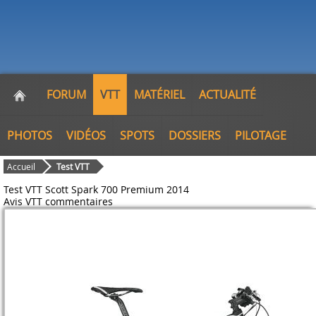
FORUM
VTT
MATÉRIEL
ACTUALITÉ
PHOTOS
VIDÉOS
SPOTS
DOSSIERS
PILOTAGE
Accueil
Test VTT
Test VTT Scott Spark 700 Premium 2014
Avis VTT
commentaires