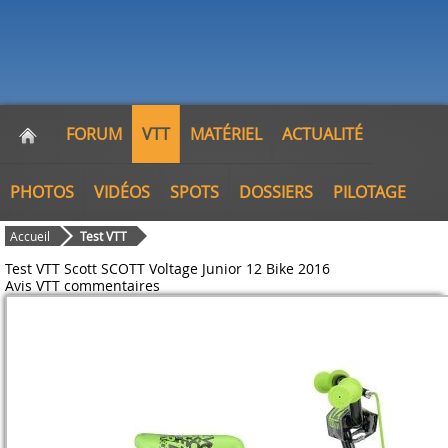
FORUM
VTT
MATÉRIEL
ACTUALITÉ
PHOTOS
VIDÉOS
SPOTS
DOSSIERS
PILOTAGE
Accueil
Test VTT
Test VTT Scott SCOTT Voltage Junior 12 Bike 2016
Avis VTT
commentaires