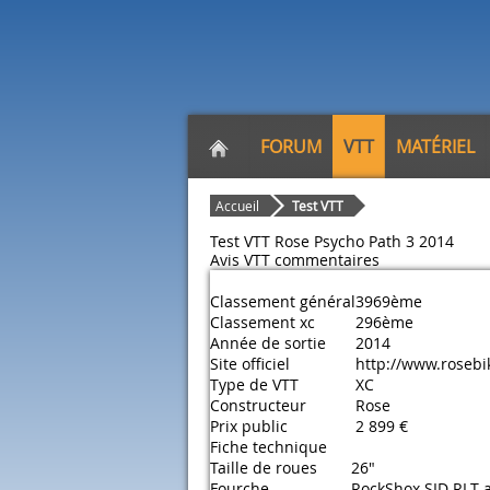
FORUM
VTT
MATÉRIEL
Accueil
Test VTT
Test VTT Rose Psycho Path 3 2014
Avis VTT
commentaires
Classement général
3969ème
Classement xc
296ème
Année de sortie
2014
Site officiel
http://www.rosebik
Type de VTT
XC
Constructeur
Rose
Prix public
2 899 €
Fiche technique
Taille de roues
26"
Fourche
RockShox SID RLT a