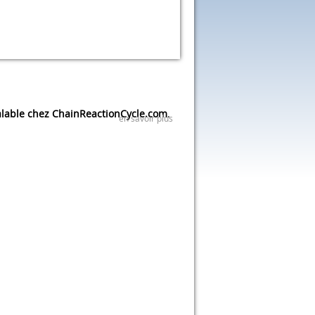
lable chez ChainReactionCycle.com
.
en savoir plus