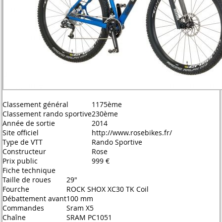
Classement général
1175ème
Classement rando sportive
230ème
Année de sortie
2014
Site officiel
http://www.rosebikes.fr/
Type de VTT
Rando Sportive
Constructeur
Rose
Prix public
999 €
Fiche technique
Taille de roues
29"
Fourche
ROCK SHOX XC30 TK Coil
Débattement avant
100 mm
Commandes
Sram X5
Chaîne
SRAM PC1051