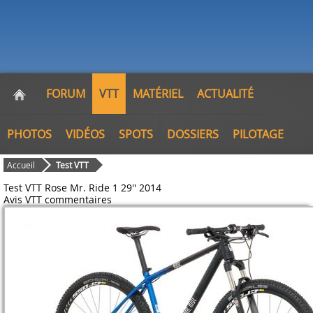
FORUM
VTT
MATÉRIEL
ACTUALITÉ
PHOTOS
VIDÉOS
SPOTS
DOSSIERS
PILOTAGE
Accueil
Test VTT
Test VTT Rose Mr. Ride 1 29'' 2014
Avis VTT
commentaires