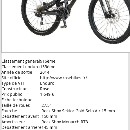
Classement général
916ème
Classement enduro
135ème
Année de sortie
2014
Site officiel
http://www.rosebikes.fr/
Type de VTT
Enduro
Constructeur
Rose
Prix public
1 649 €
Fiche technique
Taille de roues
27.5"
Fourche
Rock Shox Sektor Gold Solo Air 15 mm
Débattement avant
150 mm
Amortisseur
Rock Shox Monarch RT3
Débattement arrière
145 mm