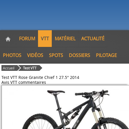
FORUM
VTT
MATÉRIEL
ACTUALITÉ
PHOTOS
VIDÉOS
SPOTS
DOSSIERS
PILOTAGE
Accueil
Test VTT
Test VTT Rose Granite Chief 1 27.5'' 2014
Avis VTT
commentaires