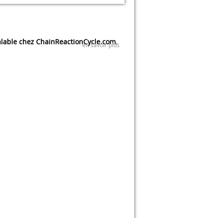
lable chez ChainReactionCycle.com
.
en savoir plus