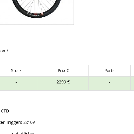
com/
Stock
Prix €
Ports
-
2299 €
-
0 CTD
r Triggers 2x10V
tout afficher