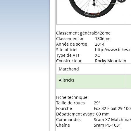
Classement général
542ème
Classement xc
130ème
Année de sortie
2014
Site officiel
http://www.bikes.
Type de VTT
XC
Constructeur
Rocky Mountain
Marchand
Alltricks
Fiche technique
Taille de roues
29"
Fourche
Fox 32 Float 29 10
Débattement avant
100 mm
Commandes
Sram X7 Matchmake
Chaîne
Sram PC-1031