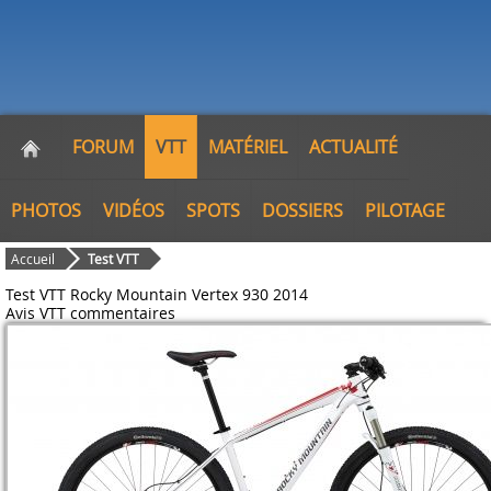
FORUM
VTT
MATÉRIEL
ACTUALITÉ
PHOTOS
VIDÉOS
SPOTS
DOSSIERS
PILOTAGE
Accueil
Test VTT
Test VTT Rocky Mountain Vertex 930 2014
Avis VTT
commentaires