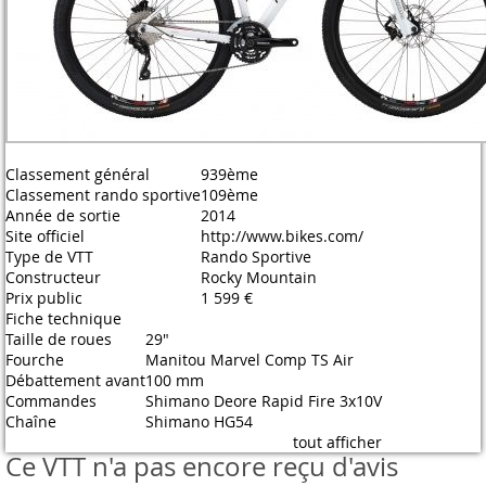
Classement général
939ème
Classement rando sportive
109ème
Année de sortie
2014
Site officiel
http://www.bikes.com/
Type de VTT
Rando Sportive
Constructeur
Rocky Mountain
Prix public
1 599 €
Fiche technique
Taille de roues
29"
Fourche
Manitou Marvel Comp TS Air
Débattement avant
100 mm
Commandes
Shimano Deore Rapid Fire 3x10V
Chaîne
Shimano HG54
tout afficher
Ce VTT n'a pas encore reçu d'avis