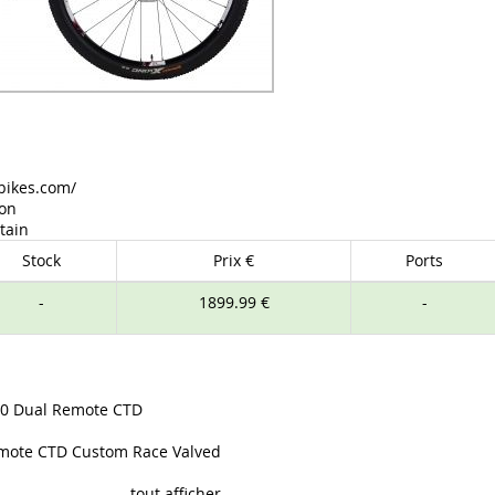
bikes.com/
hon
tain
Stock
Prix €
Ports
-
1899.99 €
-
100 Dual Remote CTD
emote CTD Custom Race Valved
tout afficher