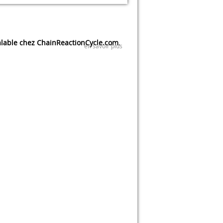
lable chez ChainReactionCycle.com
.
en savoir plus