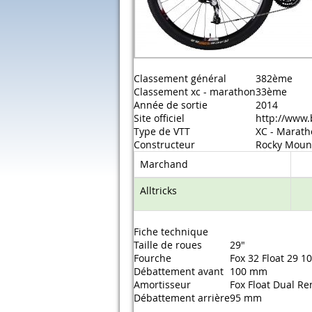
Classement général
382ème
Classement xc - marathon
33ème
Année de sortie
2014
Site officiel
http://www.
Type de VTT
XC - Marat
Constructeur
Rocky Moun
Marchand
Alltricks
Fiche technique
Taille de roues
29"
Fourche
Fox 32 Float 29 
Débattement avant
100 mm
Amortisseur
Fox Float Dual R
Débattement arrière
95 mm