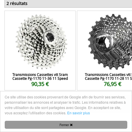
2 résultats
Transmissions Cassettes vtt Sram
Transmissions Cassettes vtt
Cassette Pg-1170 11-36 11 Speed
Cassette Pg-1170 11-28 11 
90,35 €
76,95 €
Ce site utilise des cookies provenant de Google afin de fournir ses services,
personnaliser les annonces et analyser le trafic. Les informations relatives à
Mentions légales
|
Nous contacter
votre utilisation du site sont partagées avec Google. En acceptant ce site,
vous acceptez l'utilisation des cookies.
En savoir plus
Fermer