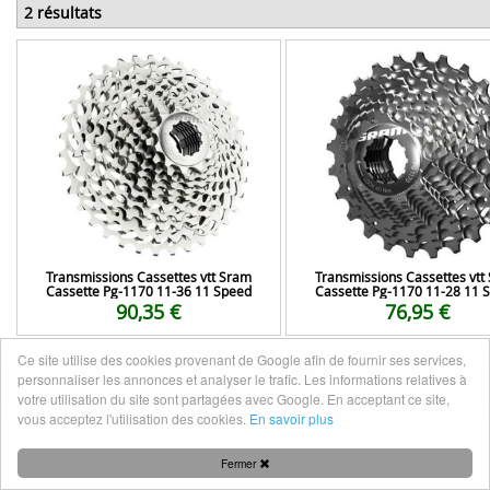
2 résultats
Transmissions Cassettes vtt Sram
Transmissions Cassettes vtt
Cassette Pg-1170 11-36 11 Speed
Cassette Pg-1170 11-28 11 
90,35 €
76,95 €
Ce site utilise des cookies provenant de Google afin de fournir ses services,
personnaliser les annonces et analyser le trafic. Les informations relatives à
Mentions légales
|
Nous contacter
votre utilisation du site sont partagées avec Google. En acceptant ce site,
vous acceptez l'utilisation des cookies.
En savoir plus
Fermer