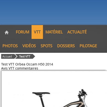
FORUM
VTT
MATÉRIEL
ACTUALITÉ
PHOTOS
VIDÉOS
SPOTS
DOSSIERS
PILOTAGE
Accueil
Test VTT
Test VTT Orbea Occam H50 2014
Avis VTT
commentaires