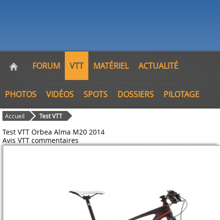
FORUM
VTT
MATÉRIEL
ACTUALITÉ
PHOTOS
VIDÉOS
SPOTS
DOSSIERS
PILOTAGE
Accueil
Test VTT
Test VTT Orbea Alma M20 2014
Avis VTT
commentaires