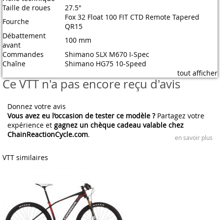
Taille de roues
27.5"
Fox 32 Float 100 FIT CTD Remote Tapered
Fourche
QR15
Débattement
100 mm
avant
Commandes
Shimano SLX M670 I-Spec
Chaîne
Shimano HG75 10-Speed
tout afficher
Ce VTT n'a pas encore reçu d'avis
Donnez votre avis
Vous avez eu l’occasion de tester ce modèle ?
Partagez votre
expérience et
gagnez un chèque cadeau valable chez
ChainReactionCycle.com
.
en savoir plus
VTT similaires