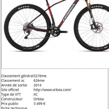
Classement général
327ème
Classement xc
62ème
Année de sortie
2014
Site officiel
http://www.orbea.com/
Type de VTT
XC
Constructeur
Orbea
Prix public
3 499 €
Fiche technique