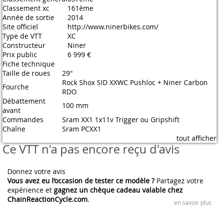
Classement xc
161ème
Année de sortie
2014
Site officiel
http://www.ninerbikes.com/
Type de VTT
XC
Constructeur
Niner
Prix public
6 999 €
Fiche technique
Taille de roues
29"
Rock Shox SID XXWC Pushloc + Niner Carbon
Fourche
RDO
Débattement
100 mm
avant
Commandes
Sram XX1 1x11v Trigger ou Gripshift
Chaîne
Sram PCXX1
tout afficher
Ce VTT n'a pas encore reçu d'avis
Donnez votre avis
Vous avez eu l’occasion de tester ce modèle ?
Partagez votre
expérience et
gagnez un chèque cadeau valable chez
ChainReactionCycle.com
.
en savoir plus