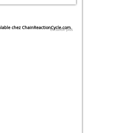
lable chez ChainReactionCycle.com
.
en savoir plus