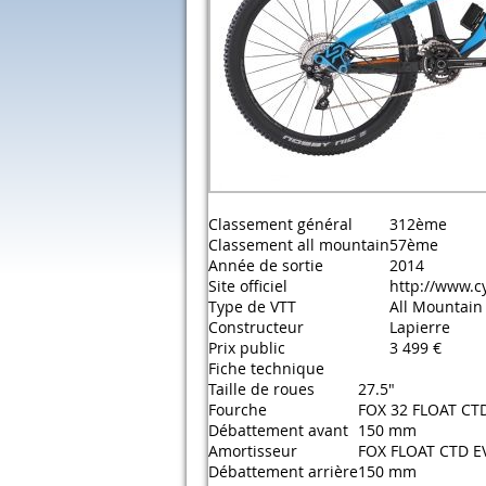
Classement général
312ème
Classement all mountain
57ème
Année de sortie
2014
Site officiel
http://www.cy
Type de VTT
All Mountain
Constructeur
Lapierre
Prix public
3 499 €
Fiche technique
Taille de roues
27.5"
Fourche
FOX 32 FLOAT CT
Débattement avant
150 mm
Amortisseur
FOX FLOAT CTD E
Débattement arrière
150 mm