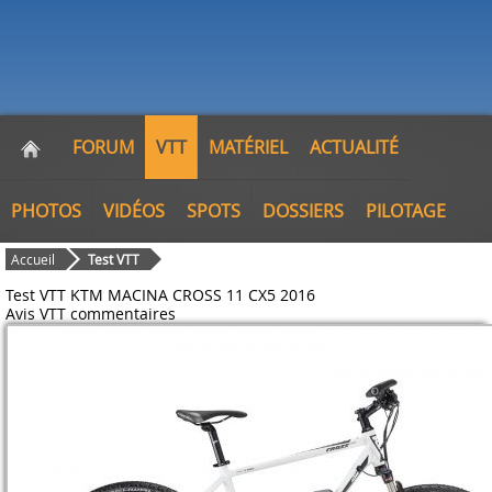
FORUM
VTT
MATÉRIEL
ACTUALITÉ
PHOTOS
VIDÉOS
SPOTS
DOSSIERS
PILOTAGE
Accueil
Test VTT
Test VTT KTM MACINA CROSS 11 CX5 2016
Avis VTT
commentaires