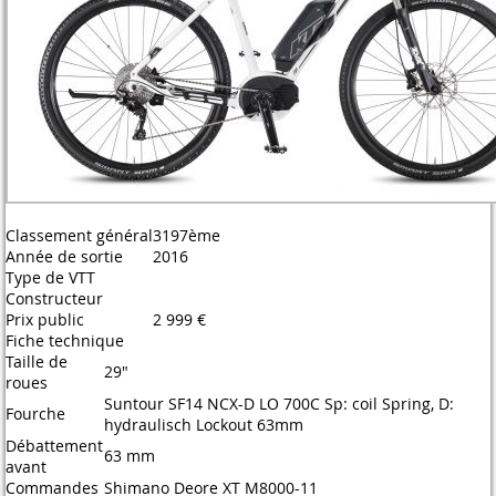
Classement général
3197ème
Année de sortie
2016
Type de VTT
Constructeur
Prix public
2 999 €
Fiche technique
Taille de
29"
roues
Suntour SF14 NCX-D LO 700C Sp: coil Spring, D:
Fourche
hydraulisch Lockout 63mm
Débattement
63 mm
avant
Commandes
Shimano Deore XT M8000-11