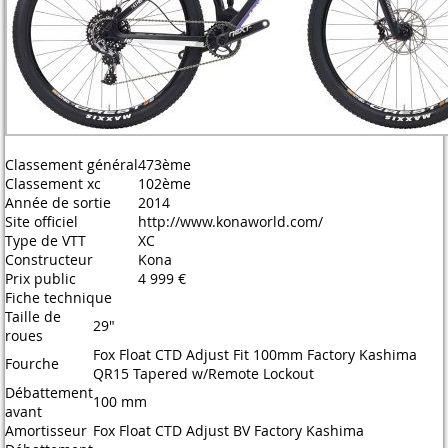
Classement général
473ème
Classement xc
102ème
Année de sortie
2014
Site officiel
http://www.konaworld.com/
Type de VTT
XC
Constructeur
Kona
Prix public
4 999 €
Fiche technique
Taille de
29"
roues
Fox Float CTD Adjust Fit 100mm Factory Kashima
Fourche
QR15 Tapered w/Remote Lockout
Débattement
100 mm
avant
Amortisseur
Fox Float CTD Adjust BV Factory Kashima