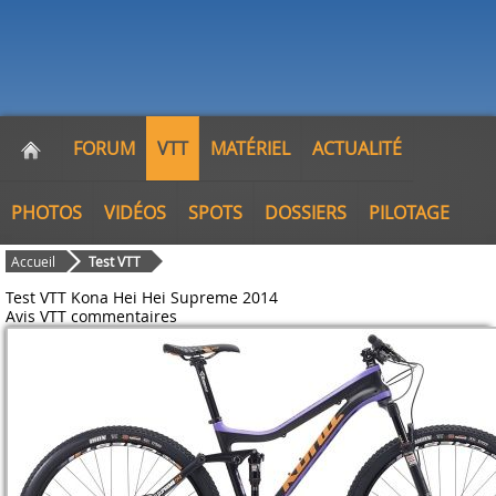
FORUM
VTT
MATÉRIEL
ACTUALITÉ
PHOTOS
VIDÉOS
SPOTS
DOSSIERS
PILOTAGE
Accueil
Test VTT
Test VTT Kona Hei Hei Supreme 2014
Avis VTT
commentaires