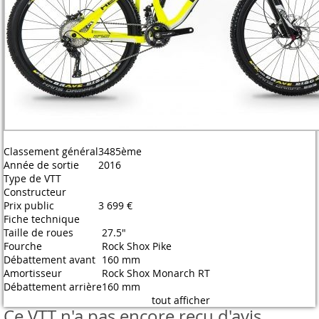
Classement général
3485ème
Année de sortie
2016
Type de VTT
Constructeur
Prix public
3 699 €
Fiche technique
Taille de roues
27.5"
Fourche
Rock Shox Pike
Débattement avant
160 mm
Amortisseur
Rock Shox Monarch RT
Débattement arrière
160 mm
tout afficher
Ce VTT n'a pas encore reçu d'avis