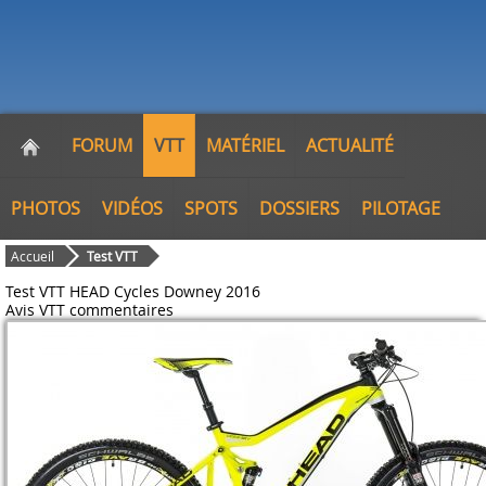
FORUM
VTT
MATÉRIEL
ACTUALITÉ
PHOTOS
VIDÉOS
SPOTS
DOSSIERS
PILOTAGE
Accueil
Test VTT
Test VTT HEAD Cycles Downey 2016
Avis VTT
commentaires