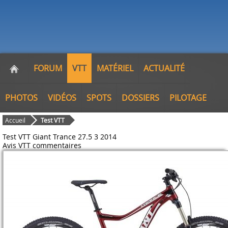
FORUM
VTT
MATÉRIEL
ACTUALITÉ
PHOTOS
VIDÉOS
SPOTS
DOSSIERS
PILOTAGE
Accueil
Test VTT
Test VTT Giant Trance 27.5 3 2014
Avis VTT
commentaires