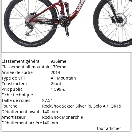
Classement général
936ème
Classement all mountain
170ème
Année de sortie
2014
Type de VTT
All Mountain
Constructeur
Giant
Prix public
1 599 €
Fiche technique
Taille de roues
27.5"
Fourche
RockShox Sektor Silver RL Solo Air, QR15
Débattement avant
140 mm
Amortisseur
RockShox Monarch R
Débattement arrière
140 mm
tout afficher