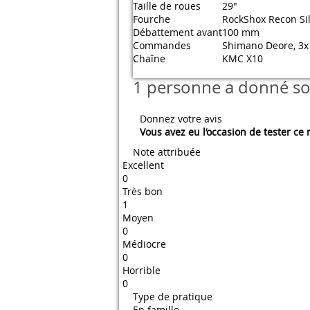
Taille de roues
29"
Fourche
RockShox Recon Sil
Débattement avant
100 mm
Commandes
Shimano Deore, 3x
Chaîne
KMC X10
1 personne a donné son
Donnez votre avis
Vous avez eu l’occasion de tester ce
Note attribuée
Excellent
0
Très bon
1
Moyen
0
Médiocre
0
Horrible
0
Type de pratique
En famille