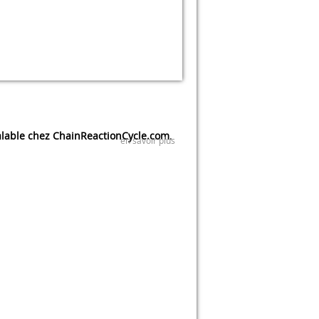
lable chez ChainReactionCycle.com
.
en savoir plus