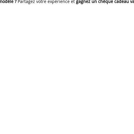
 modèle ?
Partagez votre expérience et
gagnez un chèque cadeau va