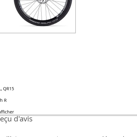
L, QR15
h R
afficher
eçu d'avis