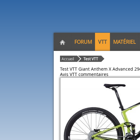
FORUM
VTT
MATÉRIEL
Accueil
Test VTT
Test VTT Giant Anthem X Advanced 29
Avis VTT
commentaires