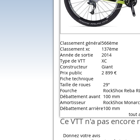
Classement général
566ème
Classement xc
137ème
Année de sortie
2014
Type de VTT
XC
Constructeur
Giant
Prix public
2 899 €
Fiche technique
Taille de roues
29"
Fourche
RockShox Reba R
Débattement avant
100 mm
Amortisseur
RockShox Monarc
Débattement arrière
100 mm
tout 
Ce VTT n'a pas encore r
Donnez votre avis