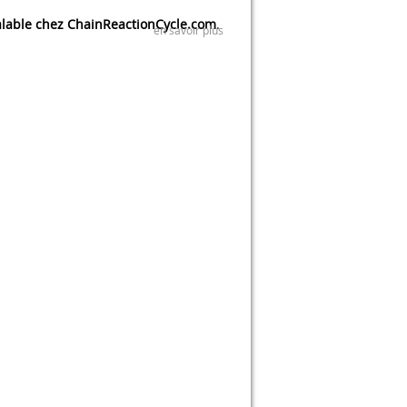
lable chez ChainReactionCycle.com
.
en savoir plus