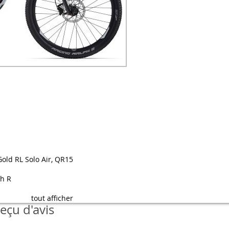
old RL Solo Air, QR15
h R
tout afficher
eçu d'avis