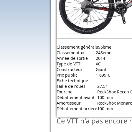
Classement général
896ème
Classement xc
243ème
Année de sortie
2014
Type de VTT
XC
Constructeur
Giant
Prix public
1 699 €
Fiche technique
Taille de roues
27.5"
Fourche
RockShox Recon G
Débattement avant
100 mm
Amortisseur
RockShox Monarc
Débattement arrière
100 mm
Ce VTT n'a pas encore r