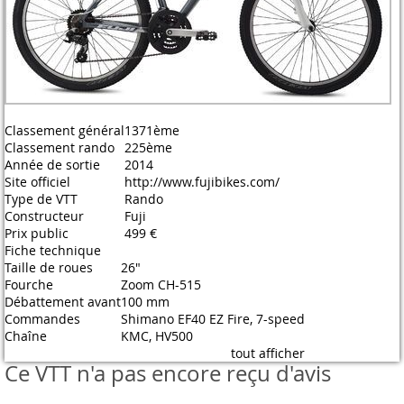
Classement général
1371ème
Classement rando
225ème
Année de sortie
2014
Site officiel
http://www.fujibikes.com/
Type de VTT
Rando
Constructeur
Fuji
Prix public
499 €
Fiche technique
Taille de roues
26"
Fourche
Zoom CH-515
Débattement avant
100 mm
Commandes
Shimano EF40 EZ Fire, 7-speed
Chaîne
KMC, HV500
tout afficher
Ce VTT n'a pas encore reçu d'avis