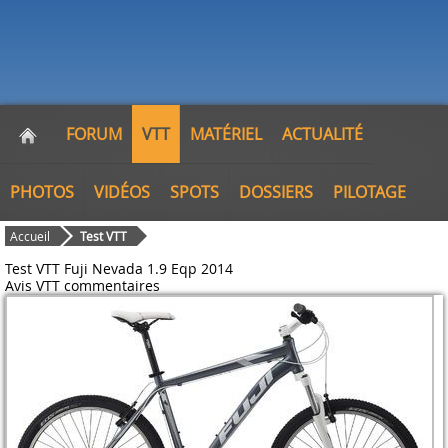
FORUM
VTT
MATÉRIEL
ACTUALITÉ
PHOTOS
VIDÉOS
SPOTS
DOSSIERS
PILOTAGE
Accueil
Test VTT
Test VTT Fuji Nevada 1.9 Eqp 2014
Avis VTT
commentaires