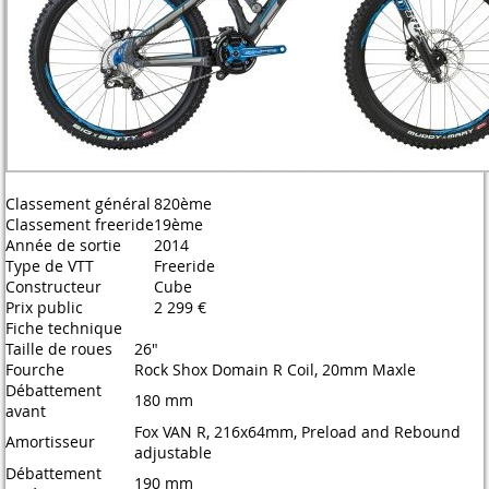
Classement général
820ème
Classement freeride
19ème
Année de sortie
2014
Type de VTT
Freeride
Constructeur
Cube
Prix public
2 299 €
Fiche technique
Taille de roues
26"
Fourche
Rock Shox Domain R Coil, 20mm Maxle
Débattement
180 mm
avant
Fox VAN R, 216x64mm, Preload and Rebound
Amortisseur
adjustable
Débattement
190 mm