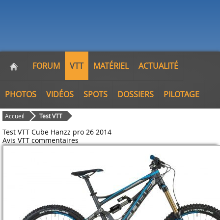
FORUM
VTT
MATÉRIEL
ACTUALITÉ
PHOTOS
VIDÉOS
SPOTS
DOSSIERS
PILOTAGE
Accueil
Test VTT
Test VTT Cube Hanzz pro 26 2014
Avis VTT
commentaires