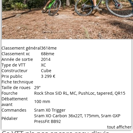
Classement général
361ème
Classement xc
68ème
Année de sortie
2014
Type de VTT
XC
Constructeur
Cube
Prix public
3 299 €
Fiche technique
Taille de roues
29"
Fourche
Rock Shox SID RL, MC, PushLoc, tapered, QR15
Débattement
100 mm
avant
Commandes
Sram X0 Trigger
Sram XO Carbon 36x22T, 175mm, Sram GXP
Pédalier
PressFit BB92
tout afficher