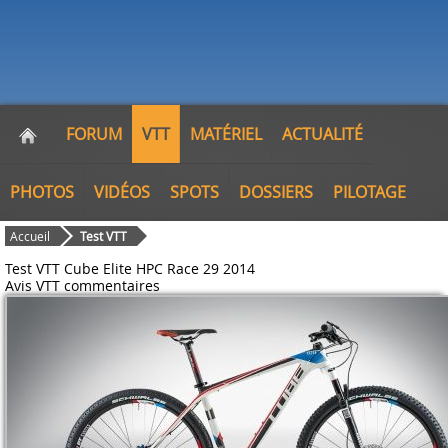
FORUM
VTT
MATÉRIEL
ACTUALITÉ
PHOTOS
VIDÉOS
SPOTS
DOSSIERS
PILOTAGE
Accueil
Test VTT
Test VTT Cube Elite HPC Race 29 2014
Avis VTT
commentaires