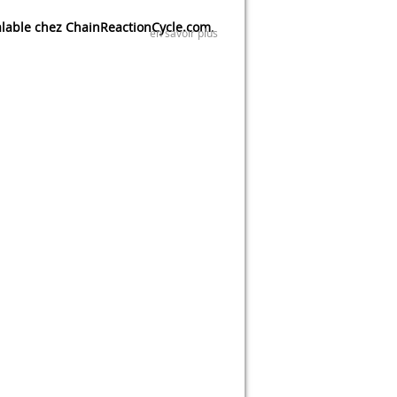
lable chez ChainReactionCycle.com
.
en savoir plus