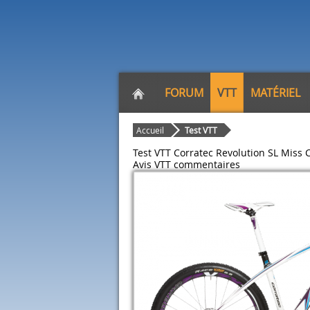
FORUM
VTT
MATÉRIEL
Accueil
Test VTT
Test VTT Corratec Revolution SL Miss 
Avis VTT
commentaires