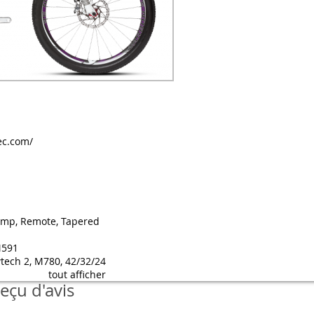
ec.com/
omp, Remote, Tapered
M591
tech 2, M780, 42/32/24
tout afficher
eçu d'avis