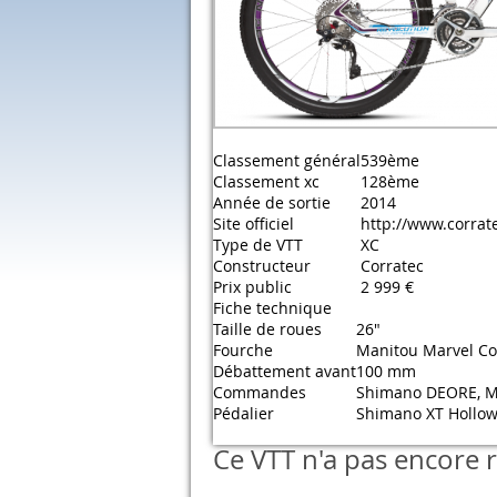
Classement général
539ème
Classement xc
128ème
Année de sortie
2014
Site officiel
http://www.corrat
Type de VTT
XC
Constructeur
Corratec
Prix public
2 999 €
Fiche technique
Taille de roues
26"
Fourche
Manitou Marvel C
Débattement avant
100 mm
Commandes
Shimano DEORE, 
Pédalier
Shimano XT Hollow
Ce VTT n'a pas encore r