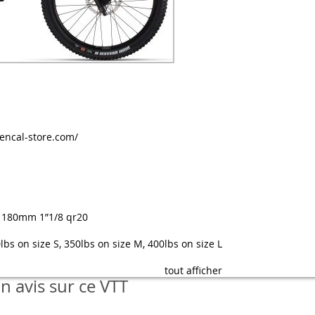
ncal-store.com/
c2 180mm 1”1/8 qr20
bs on size S, 350lbs on size M, 400lbs on size L
tout afficher
 avis sur ce VTT