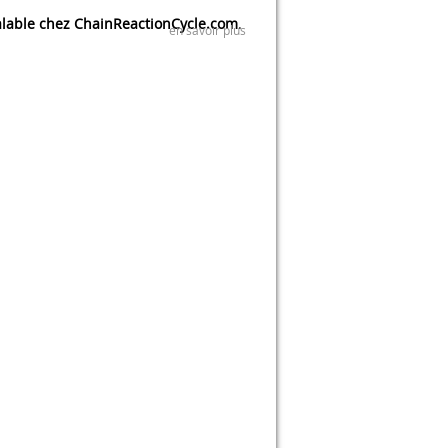
lable chez ChainReactionCycle.com
.
en savoir plus