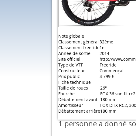
Note globale
Classement général
32ème
Classement freeride
1er
Année de sortie
2014
Site officiel
http://www.comme
Type de VTT
Freeride
Constructeur
Commençal
Prix public
4 799 €
Fiche technique
Taille de roues
26"
Fourche
FOX 36 van fit r
Débattement avant
180 mm
Amortisseur
FOX DHX RC2, 300l
Débattement arrière
180 mm
1 personne a donné son