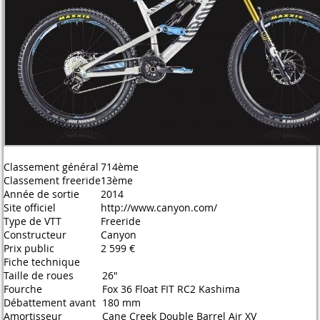
Classement général
714ème
Classement freeride
13ème
Année de sortie
2014
Site officiel
http://www.canyon.com/
Type de VTT
Freeride
Constructeur
Canyon
Prix public
2 599 €
Fiche technique
Taille de roues
26"
Fourche
Fox 36 Float FIT RC2 Kashima
Débattement avant
180 mm
Amortisseur
Cane Creek Double Barrel Air XV